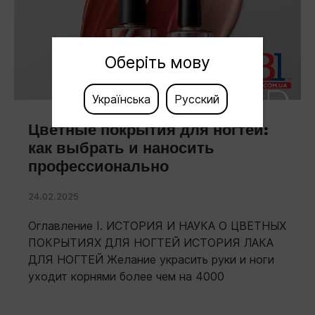
Оберіть мову
Українська
Русский
Цветные покрытия для ногтей:
как выбрать и наносить
профессионально
24.02.2025
Оглавление I. ИСТОРИЯ И НАУКА О ЦВЕТНЫХ
ПОКРЫТИЯХ ДЛЯ НОГТЕЙ ИСТОРИЯ ЛАКА
ДЛЯ НОГТЕЙ Желание украсить руки и ноги
уходит корнями более чем на 4000